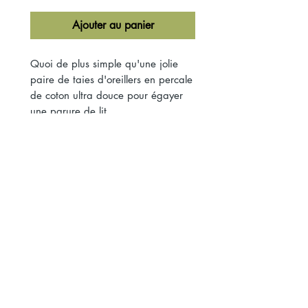
Ajouter au panier
Quoi de plus simple qu'une jolie
paire de taies d'oreillers en percale
de coton ultra douce pour égayer
une parure de lit.
Lot de deux taies carrées 62x62cm
Percale de coton 80 fils/cm²
imprimée à la main à Jaipur.
Ces taies sont assorties à la
courtepointe Gypsophile Terracotta