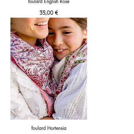
foulard English Rose
Prix
35,00 €
foulard Hortensia