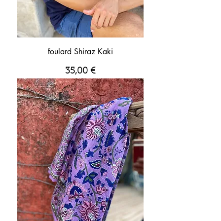
foulard Shiraz Kaki
Prix
35,00 €