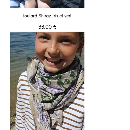
foulard Shiraz Iris et vert
Prix
35,00 €