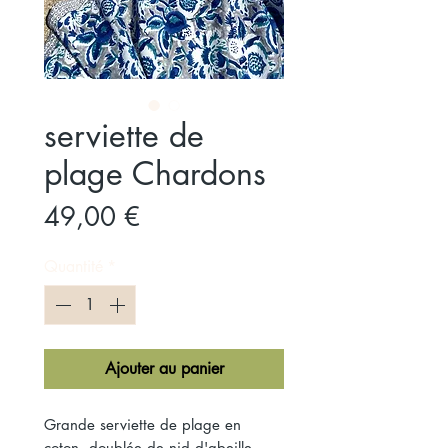
serviette de
plage Chardons
Prix
49,00 €
Quantité
*
Ajouter au panier
Grande serviette de plage en
coton, doublée de nid d'abeille