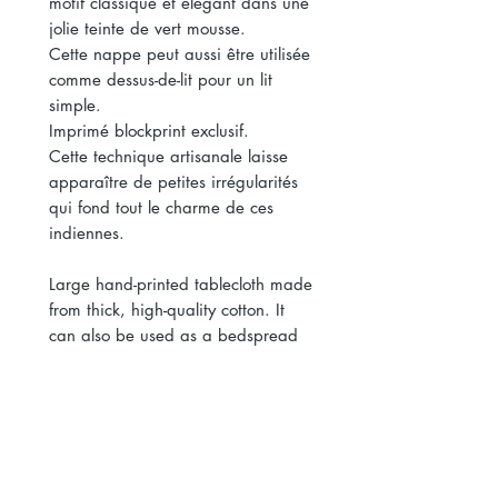
motif classique et élégant dans une
jolie teinte de vert mousse.
Cette nappe peut aussi être utilisée
comme dessus-de-lit pour un lit
simple.
Imprimé blockprint exclusif.
Cette technique artisanale laisse
apparaître de petites irrégularités
qui fond tout le charme de ces
indiennes.
Large hand-printed tablecloth made
from thick, high-quality cotton. It
can also be used as a bedspread
for a single bed. Its delicate Ikat
pattern features a lovely green
color.
8 settings : 59 × 98.4 in
Square : 67 × 67 in