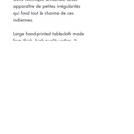
apparaître de petites irrégularités
qui fond tout le charme de ces
indiennes.
Large hand-printed tablecloth made
from thick, high-quality cotton. It
can also be used as a bedspread
for a single bed. Its delicate pattern
features a refined palette of greens,
subtly enhanced with touches of
luminous pink and yellow, bringing
freshness and elegance to your
table or interior.
8 settings : 59 × 98.4 in
Square : 67 × 67 in
12–14 settings : 67 × 137.8 in