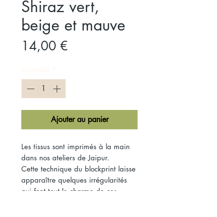
Shiraz vert,
beige et mauve
Prix
14,00 €
Quantité
*
Ajouter au panier
Les tissus sont imprimés à la main
dans nos ateliers de Jaipur.
Cette technique du blockprint laisse
apparaître quelques irrégularités
qui font tout le charme de ces
tissus.
Voile de coton.