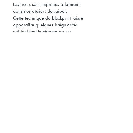
Les tissus sont imprimés à la main
dans nos ateliers de Jaipur.
Cette technique du blockprint laisse
apparaître quelques irrégularités
qui font tout le charme de ces
tissus.
Voile de coton issu de plantations
indiennes.
Laize 110 cm
Longueur 4,7 m
Nous contacter
Politique de Confidentialité